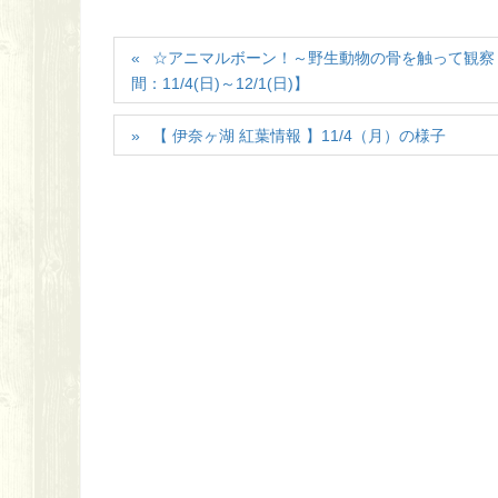
☆アニマルボーン！～野生動物の骨を触って観察し
間：11/4(日)～12/1(日)】
【 伊奈ヶ湖 紅葉情報 】11/4（月）の様子