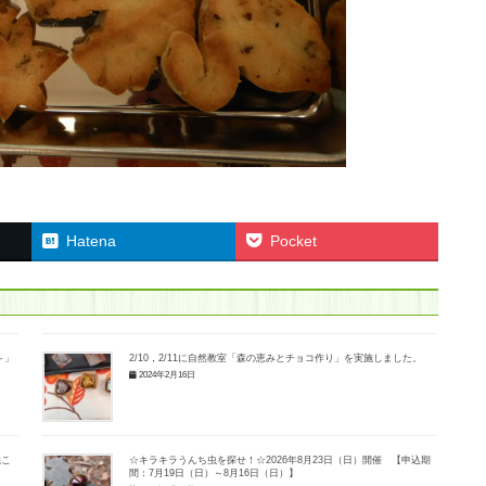
Hatena
Pocket
～」
2/10，2/11に自然教室「森の恵みとチョコ作り」を実施しました。
2024年2月16日
焼こ
☆キラキラうんち虫を探せ！☆2026年8月23日（日）開催 【申込期
間：7月19日（日）～8月16日（日）】