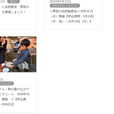
21日
2024年9月16日
ブログ
プログラム・イベント
日）に自然教室「季節の
☆季節の自然観察会☆10月20 日
」を開催しました！
（日）開催【申込期間：9月16日
（月・祝）～10月14日（日）】
8日
・イベント
フェ～秋の森のなかで
そう～☆ 2024年10
日）開催 ☆【申込期
～10/6(日)】