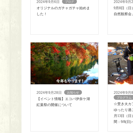
2024年9月6日
2024年9月
ブログ
オリジナルのガチャガチャ始めま
9月8日（
した！
自然観察会
2024年9月28日
2024年9月
お知らせ
プログラム
【イベント情報】エコパ伊奈ケ湖
☆焚き火カ
紅葉祭の開催について
ゆったり過ご
月13日（
間：9/8(日)