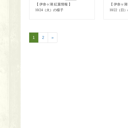
【 伊奈ヶ湖 紅葉情報 】
【 伊奈ヶ湖
10/24（火）の様子
10/22（日
1
2
»