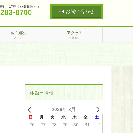
9時 ～ 17時（ 休館日除く ）
‐283‐8700
お問い合わせ
宿泊施設
アクセス
とまる
交通案内
休館日情報
2026年 8月
日
月
火
水
木
金
土
26
27
28
29
30
31
1