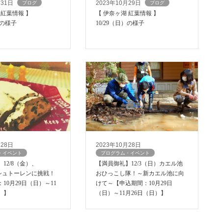
月31日
2023年10月29日
ブログ
ブログ
 紅葉情報 】
【 伊奈ヶ湖 紅葉情報 】
）の様子
10/29（日）の様子
月28日
2023年10月28日
・イベント
プログラム・イベント
12/8（金）、
【満員御礼】12/3（日）カエル池
）シュトーレンに挑戦！
おひっこし隊！～新カエル池に向
10月29日（日）～11
けて～【申込期間：10月29日
）】
（日）～11月26日（日）】