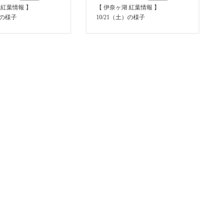
 紅葉情報 】
【 伊奈ヶ湖 紅葉情報 】
）の様子
10/21（土）の様子