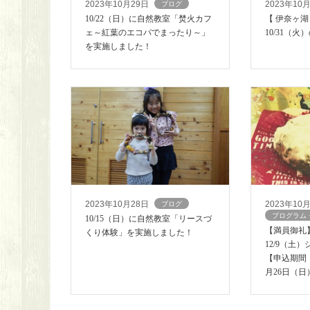
2023年10月29日
2023年10
ブログ
10/22（日）に自然教室「焚火カフ
【 伊奈ヶ湖
ェ～紅葉のエコパでまったり～」
10/31（火
を実施しました！
2023年10月28日
2023年10
ブログ
プログラム
10/15（日）に自然教室「リースづ
【満員御礼】
くり体験」を実施しました！
12/9（土
【申込期間：
月26日（日