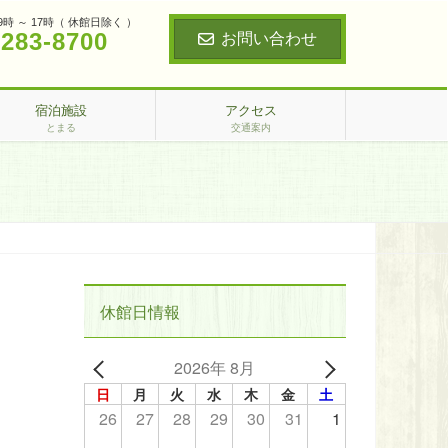
9時 ～ 17時（ 休館日除く ）
‐283‐8700
お問い合わせ
宿泊施設
アクセス
とまる
交通案内
休館日情報
2026年 8月
日
月
火
水
木
金
土
26
27
28
29
30
31
1