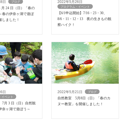
28日
2022年5月26日
ブログ
プログラム・イベント
 月 24 日（日）「春の
【6/1申込開始】7/16・23・30、
～春の伊奈ヶ湖で遊ぼ
8/6・11・12・13 夜の生きもの観
催しました！
察ハイク！
26日
2022年5月21日
ブログ
・イベント
自然教室 5月8日（日）「春のカ
7月 3 日（日）自然観
ヌー教室」を開催しました！
伊奈ヶ湖で遊ぼう～