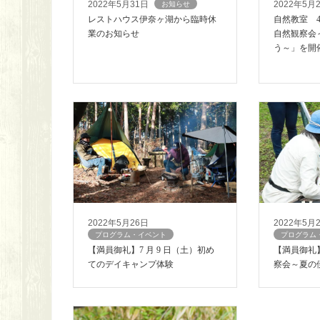
2022年5月31日
2022年5月
お知らせ
レストハウス伊奈ヶ湖から臨時休
自然教室 4
業のお知らせ
自然観察会
う～」を開
2022年5月26日
2022年5月
プログラム・イベント
プログラム
【満員御礼】7 月 9 日（土）初め
【満員御礼】
てのデイキャンプ体験
察会～夏の