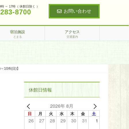
9時 ～ 17時（ 休館日除く ）
‐283‐8700
お問い合わせ
宿泊施設
アクセス
とまる
交通案内
0/6(日)】
休館日情報
2026年 8月
日
月
火
水
木
金
土
26
27
28
29
30
31
1