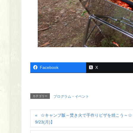
Facebook
X
カテゴリー
プログラム・イベント
☆キャンプ飯～焚き火で手作りピザを焼こう～☆ 2
9/23(月)】