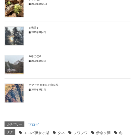
2026年3月21日
☼光環☼
2026年3月4日
❆春の雪❆
2026年3月3日
ヤマアカガエルの卵発見！
2026年3月1日
カテゴリー
ブログ
タグ
エコパ伊奈ヶ湖
タネ
フワフワ
伊奈ヶ湖
冬