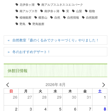
北伊奈ヶ湖
南アルプスユネスコエコパーク
南アルプス市
南伊奈ヶ湖
実
山梨
植物
植物観察
櫛形山
自然
自然情報
自然観察
野鳥
野鳥観察
自然教室『森のくるみでクッキーづくり』やりました！
冬のおすすめデザート！
休館日情報
2026年 8月
日
月
火
水
木
金
土
26
27
28
29
30
31
1
2
3
4
5
6
7
8