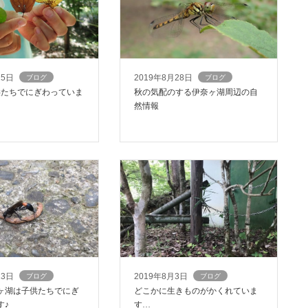
15日
2019年8月28日
ブログ
ブログ
供たちでにぎわっていま
秋の気配のする伊奈ヶ湖周辺の自
然情報
13日
2019年8月3日
ブログ
ブログ
ヶ湖は子供たちでにぎ
どこかに生きものがかくれていま
す♪
す…