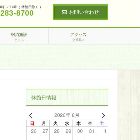
9時 ～ 17時（ 休館日除く ）
‐283‐8700
お問い合わせ
宿泊施設
アクセス
とまる
交通案内
休館日情報
2026年 8月
日
月
火
水
木
金
土
26
27
28
29
30
31
1