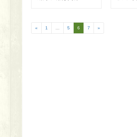
«
1
…
5
6
7
»