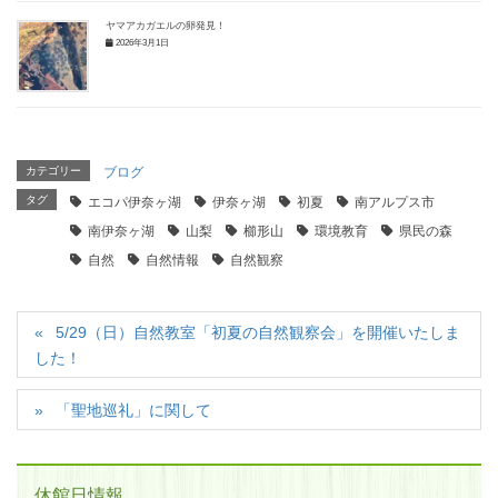
ヤマアカガエルの卵発見！
2026年3月1日
カテゴリー
ブログ
タグ
エコパ伊奈ヶ湖
伊奈ヶ湖
初夏
南アルプス市
南伊奈ヶ湖
山梨
櫛形山
環境教育
県民の森
自然
自然情報
自然観察
5/29（日）自然教室「初夏の自然観察会」を開催いたしま
した！
「聖地巡礼」に関して
休館日情報