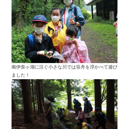
南伊奈ヶ湖に注ぐ小さな川では笹舟を浮かべて遊び
ました！