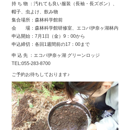
持 ち 物 ：汚れても良い服装（長袖・長ズボン）、
帽子、虫よけ、飲み物
集合場所：森林科学館前
会 場：森林科学館研修室、エコパ伊奈ヶ湖林内
申込開始：7月1日（金）9：00から
申込締切：各回1週間前の17：00まで
申 込 先 ：エコパ伊奈ヶ湖 グリーンロッジ
TEL:055-283-8700
ご予約お待ちしております♪