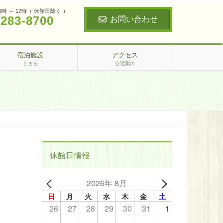
9時 ～ 17時（ 休館日除く ）
‐283‐8700
お問い合わせ
宿泊施設
アクセス
とまる
交通案内
休館日情報
2026年 8月
日
月
火
水
木
金
土
26
27
28
29
30
31
1