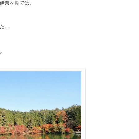
伊奈ヶ湖では、
た…
。