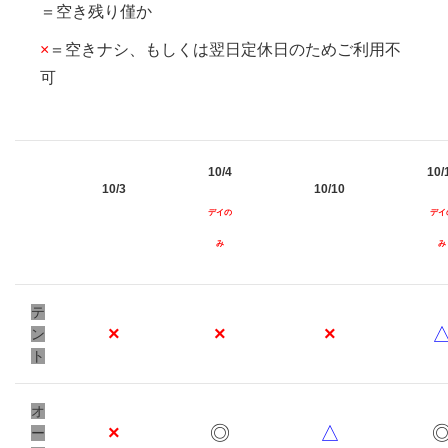
＝空き残り僅か
×
＝空きナシ、もしくは翌日定休日のためご利用不
可
10/4
10/
10/3
10/10
デイの
デイ
み
み
テ
×
×
×
ン
ト
オ
×
◎
△
ー