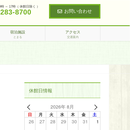
9時 ～ 17時（ 休館日除く ）
‐283‐8700
お問い合わせ
宿泊施設
アクセス
とまる
交通案内
休館日情報
2026年 8月
日
月
火
水
木
金
土
26
27
28
29
30
31
1