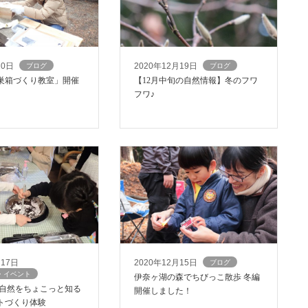
20日
2020年12月19日
ブログ
ブログ
巣箱づくり教室」開催
【12月中旬の自然情報】冬のフワ
フワ♪
月17日
2020年12月15日
ブログ
・イベント
伊奈ヶ湖の森でちびっこ散歩 冬編
の自然をちょこっと知る
開催しました！
トづくり体験