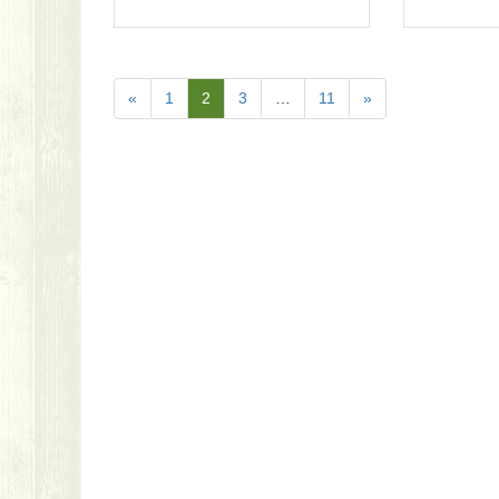
«
1
2
3
…
11
»