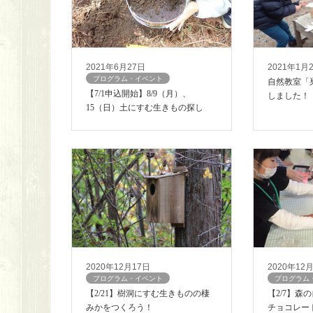
2021年6月27日
2021年1月
プログラム・イベント
自然教室「
【7/1申込開始】8/9（月）、
しました！
15（日）土にすむ生きもの探し
2020年12月17日
2020年12
プログラム・イベント
プログラム
【2/21】樹洞にすむ生きものの棲
【2/7】森
みかをつくろう！
チョコレー