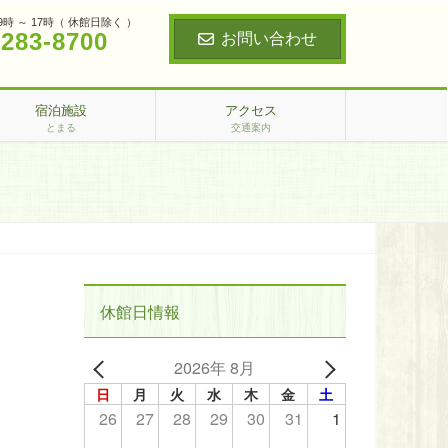
9時 ～ 17時（ 休館日除く ）
‐283‐8700
お問い合わせ
宿泊施設
アクセス
とまる
交通案内
休館日情報
2026年 8月
日
月
火
水
木
金
土
26
27
28
29
30
31
1