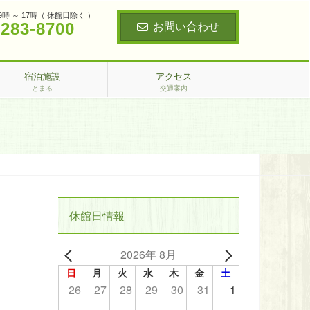
9時 ～ 17時（ 休館日除く ）
‐283‐8700
お問い合わせ
宿泊施設
アクセス
とまる
交通案内
休館日情報
2026年 8月
日
月
火
水
木
金
土
26
27
28
29
30
31
1