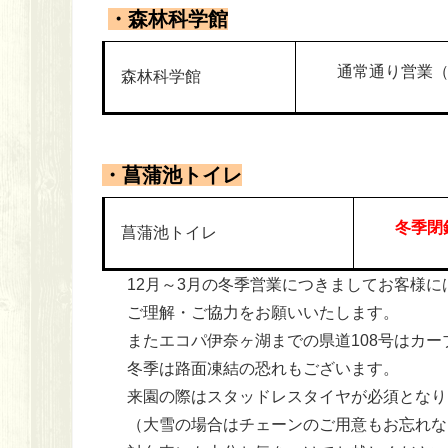
・森林科学館
通常通り営業（9:
森林科学館
・菖蒲池トイレ
冬季閉
菖蒲池トイレ
12月～3月の冬季営業につきましてお客様
ご理解・ご協力をお願いいたします。
またエコパ伊奈ヶ湖までの県道108号はカ
冬季は路面凍結の恐れもございます。
来園の際はスタッドレスタイヤが必須となり
（大雪の場合はチェーンのご用意もお忘れな