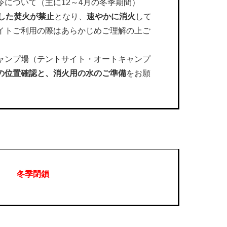
令について（主に12～4月の冬季期間）
した焚火が禁止
となり、
速やかに消火
して
イトご利用の際はあらかじめご理解の上ご
ャンプ場（テントサイト・オートキャンプ
の位置確認と、消火用の水のご準備
をお願
冬季閉鎖