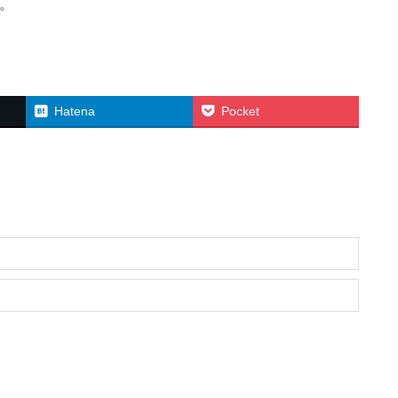
。
Hatena
Pocket