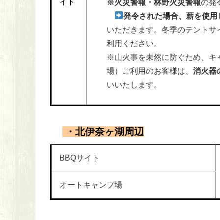
イト
※火災警報・林野火災警報
の発
発令された場合、薪を使用
いただき
ます。冬季のテントサ
利用ください。
※山火事を未然に防ぐため、キ
場）ご利用のお客様は、
消火器
いいたします。
・北伊奈ヶ湖周辺
BBQサイト
オートキャンプ場