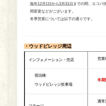
毎年12月1日から3月31日
までの
間、エコパ
間変更などがございます。
冬季営業については以下の通りです。
・ウッドビレッジ周辺
営業時
インフォメーション・売店
宿泊棟
冬期
ウッドビレッジ炊事場
通常
コテージ