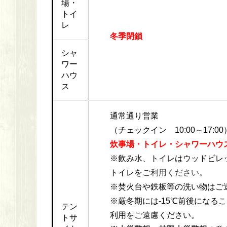
場・
トイ
レ
冬季閉鎖
シャ
ワー
ハウ
ス
通常通り営業
（チェックイン 10:00～17:00
炊事場・トイレ・シャワーハウ
※飲み水、トイレはウッドビレ
トイレを
ご利用ください。
※焚火台や鉄板等の洗い物はご
※厳冬期には-15℃前後になる
テン
利用をご遠慮ください。
トサ