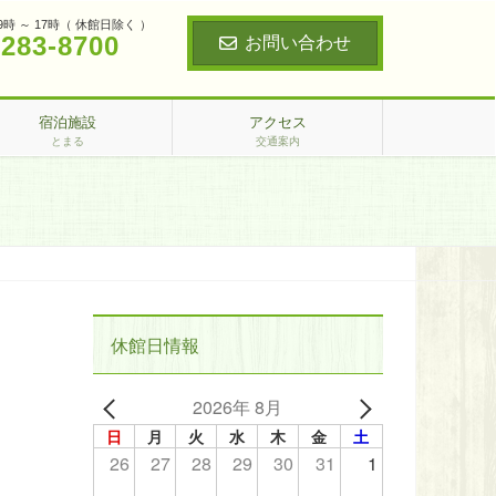
9時 ～ 17時（ 休館日除く ）
‐283‐8700
お問い合わせ
宿泊施設
アクセス
とまる
交通案内
休館日情報
2026年 8月
日
月
火
水
木
金
土
26
27
28
29
30
31
1