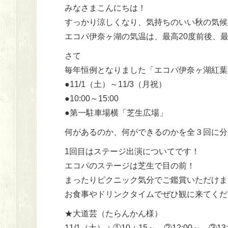
みなさまこんにちは！
すっかり涼しくなり、気持ちのいい秋の気候
エコパ伊奈ヶ湖の気温は、最高20度前後、最低
さて
毎年恒例となりました「エコパ伊奈ヶ湖紅葉
●11/1（土）～11/3（月祝）
●10:00～15:00
●第一駐車場横「芝生広場」
何があるのか、何ができるのかを全３回に分
1回目はステージ出演についてです！
エコパのステージは芝生で目の前！
まったりピクニック気分でご鑑賞いただけます(
お食事やドリンクタイムでぜひ観に来てくだ
★大道芸（たらんかん様）
11/1（土）：①10：15～ ②12:00～ ③13: