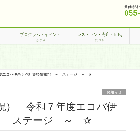
受付時間 
055
？
プログラム・イベント
レストラン・売店・BBQ
あそぶ
たべる
７年度エコパ伊奈ヶ湖紅葉祭情報① ～ ステージ ～ ✰
お知らせ
3（月祝） 令和７年度エコパ伊
～ ステージ ～ ✰