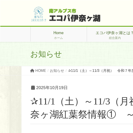
Home
エコパ伊奈ヶ湖とは
ホーム
総合案内
お知らせ
HOME
お知らせ
✰11/1（土）～11/3（月祝） 令和
2025年10月19日
✰11/1（土）～11/
奈ヶ湖紅葉祭情報① 