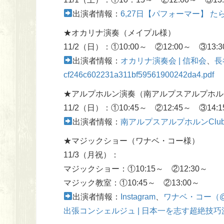
出演者情報：
6,27日【パフォーマー】 た
★オカリナ演奏（メイプル様）
11/2（日）：①10:00～ ②12:00～ ③13:3
出演者情報：
オカリナ演奏会 | 信和会
、
長
cf246c602231a311bf59561900242da4.pdf
★アルプホルン演奏（南アルプスアルプホルン
11/2（日）：①10:45～ ②12:45～ ③14:1
出演者情報：
南アルプスアルプホルンClu
★マジックショー（ワナベ・コー様）
11/3（月祝）：
マジックショー：①10:15～ ②12:30～
マジック教室：①10:45～ ②13:00～
出演者情報：
Instagram
、
ワナベ・コー（@Wa
出張コンシェルジュ | 日本一を志す超絶技