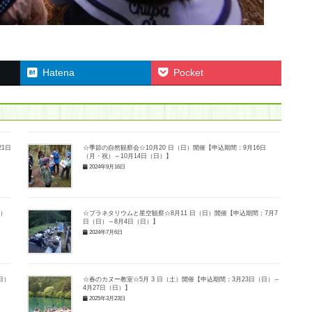
Hatena
Pocket
1日
☆季節の自然観察会☆10月20 日（日）開催【申込期間：9月16日
（月・祝）～10月14日（日）】
2024年9月16日
日）
☆プラネタリウムと星空観察☆8月11 日（日）開催【申込期間：7月7
日（日）～8月4日（日）】
2024年7月6日
日）
☆春のカヌー教室☆5月 3 日（土）開催【申込期間：3月23日（日）～
4月27日（日）】
2025年3月23日