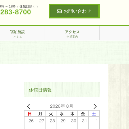
9時 ～ 17時（ 休館日除く ）
‐283‐8700
お問い合わせ
宿泊施設
アクセス
とまる
交通案内
休館日情報
2026年 8月
日
月
火
水
木
金
土
26
27
28
29
30
31
1