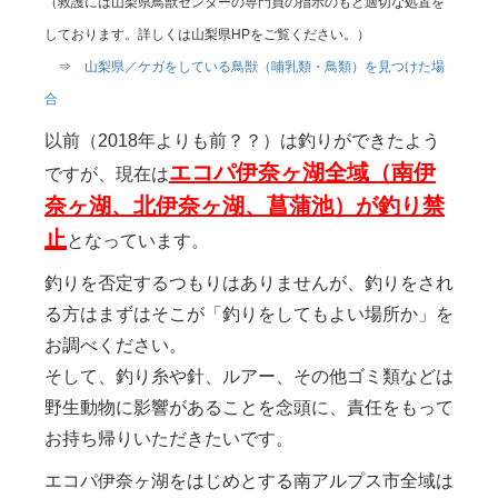
（救護には山梨県鳥獣センターの専門員の指示のもと適切な処置を
しております。詳しくは山梨県HPをご覧ください。）
⇒
山梨県／ケガをしている鳥獣（哺乳類・鳥類）を見つけた場
合
以前（2018年よりも前？？）は釣りができたよう
エコパ伊奈ヶ湖全域（南伊
ですが、現在は
奈ヶ湖、北伊奈ヶ湖、菖蒲池）が釣り禁
止
となっています。
釣りを否定するつもりはありませんが、釣りをされ
る方はまずはそこが「釣りをしてもよい場所か」を
お調べください。
そして、釣り糸や針、ルアー、その他ゴミ類などは
野生動物に影響があることを念頭に、責任をもって
お持ち帰りいただきたいです。
エコパ伊奈ヶ湖をはじめとする南アルプス市全域は