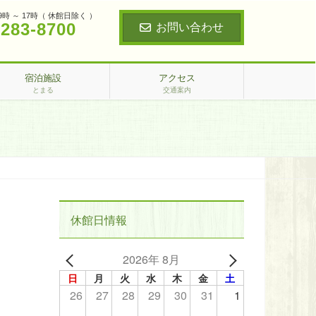
9時 ～ 17時（ 休館日除く ）
‐283‐8700
お問い合わせ
宿泊施設
アクセス
とまる
交通案内
休館日情報
2026年 8月
日
月
火
水
木
金
土
26
27
28
29
30
31
1