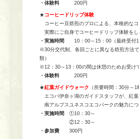
・体験料
200円
★
コーヒードリップ体験
コーヒー豆焙煎のプロによる、本格的なコ
実際にご自身でコーヒードリップ体験をし
・実施時間
10：00～15：00（最終受付1
※30分交代制、各回ごとに異なる焙煎方法
類）
※12：30～13：00の間は休憩のためお受
・体験料
200円
★
紅葉ガイドウォーク
（所要時間：30分～
エコパ伊奈ヶ湖のガイドスタッフが、紅葉
南アルプスユネスコエコパークの魅力につ
・実施時間
①10：30～
②12：30～
・参加費
300円