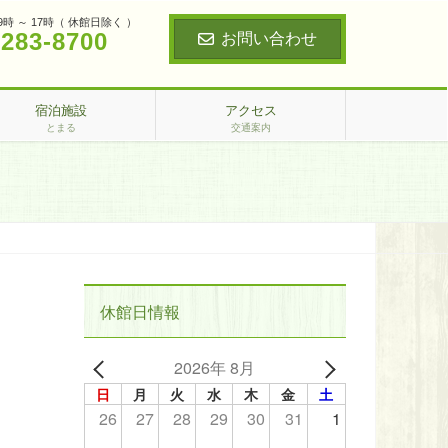
9時 ～ 17時（ 休館日除く ）
‐283‐8700
お問い合わせ
宿泊施設
アクセス
とまる
交通案内
休館日情報
2026年 8月
日
月
火
水
木
金
土
26
27
28
29
30
31
1