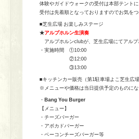
体験やガイドウォークの受付は本部テントに
受付は先着順となっておりますのでお気をつ
■芝生広場 お楽しみステージ
★
アルプホルン生演奏
アルプホルンclubが、芝生広場にてアル
・実施時間 ①10:00
②12:00
③13:00
■キッチンカー販売（第1駐車場よこ芝生広
※メニューや価格は当日提供予定のものにな
・
Bang You Burger
【メニュー】
・チーズバーガー
・アボカドバーガー
・ベーコンチーズバーガー等