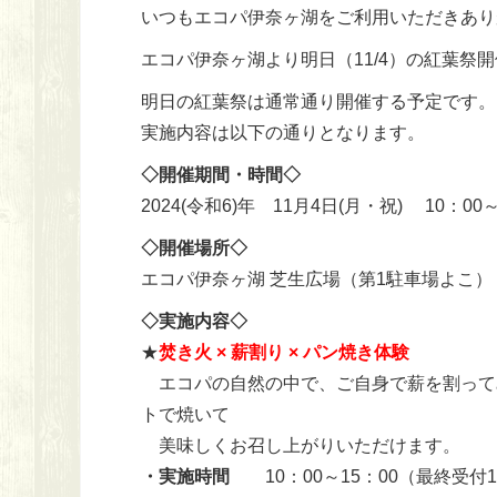
いつもエコパ伊奈ヶ湖をご利用いただきあり
エコパ伊奈ヶ湖より明日（11/4）の紅葉祭
明日の紅葉祭は通常通り開催する予定です。
実施内容は以下の通りとなります。
◇開催期間・時間◇
2024(令和6)年 11月4日(月・祝) 10：00～
◇開催場所◇
エコパ伊奈ヶ湖 芝生広場（第1駐車場よこ）
◇実施内容◇
★
焚き火 × 薪割り × パン焼き体験
エコパの自然の中で、ご自身で薪を割って
トで焼いて
美味しくお召し上がりいただけます。
・実施時間
10：00～15：00（最終受付1